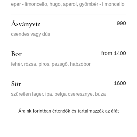
eper - limoncello, hugo, aperol, gyömbér - limoncello
Ásványvíz
990
csendes vagy dús
Bor
from 1400
fehér, rózsa, piros, pezsgő, habzóbor
Sör
1600
szűretlen lager, ipa, belga cseresznye, búza
Áraink forintban értendők és tartalmazzák az áfát